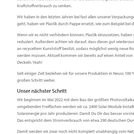
Kraftstoffverbrauch zu senken.
Wir haben in den letzten Jahren bei fast allen unserer Verpack
geht, haben wir Plastik durch Pappe ersetzt, wie zum Beispiel be
Wenn wir es nicht verhindern können, Plastik einzusetzen, haben 
reduziert. Außerdem achten wir darauf, dass dieses gut wiederzuv
an recyceltem Kunststoff besitzt, sodass möglichst wenig neue 
werden müssen. Aktuell kommen wir bereits auf einen Anteil von 7
Deckeln. Yeah!
Seit einiger Zeit beziehen wir für unsere Produktion in Neuss 1
großen Schritt weiter.
Unser nächster Schritt
Wir beginnen im Mai 2022 mit dem Bau der größten Photovoltai
umgebenden Freiflächen werden wir ca. 2400 Solar-Module installie
Solarenergie pro Jahr produzieren. Damit Du Dir das besser vorste
Das entspricht dem Stromverbrauch von etwa 290 deutschen Dur
Damit werden wir zwar noch nicht komplett unabhängig vom Netz,