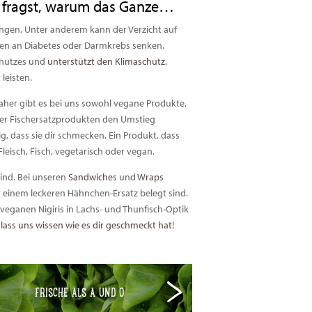
h fragst, warum das Ganze…
ingen. Unter anderem kann der Verzicht auf
ngen an Diabetes oder Darmkrebs senken.
schutzes und
unterstützt den Klimaschutz.
leisten.
daher gibt es bei uns sowohl vegane Produkte,
 oder Fischersatzprodukten den Umstieg
ig, dass sie dir schmecken. Ein Produkt, dass
leisch, Fisch, vegetarisch oder vegan.
sind. Bei unseren
Sandwiches
und
Wraps
t einem leckeren Hähnchen-Ersatz belegt sind.
veganen Nigiris in Lachs- und Thunfisch-Optik
lass uns wissen wie es dir geschmeckt hat!
FRISCHE ALS A UND O