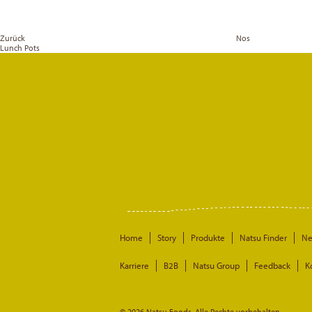
Zurück
Nos
Lunch Pots
Home
Story
Produkte
Natsu Finder
N
Karriere
B2B
Natsu Group
Feedback
K
© 2026 Natsu Foods. Alle Rechte vorbehalten.