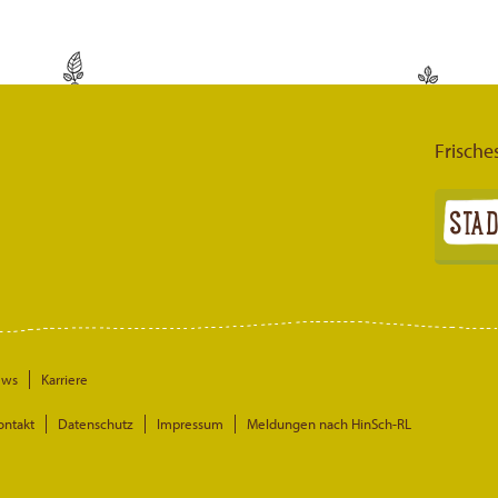
Frische
ews
Karriere
ontakt
Datenschutz
Impressum
Meldungen nach HinSch-RL