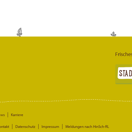
Frische
ews
Karriere
ontakt
Datenschutz
Impressum
Meldungen nach HinSch-RL