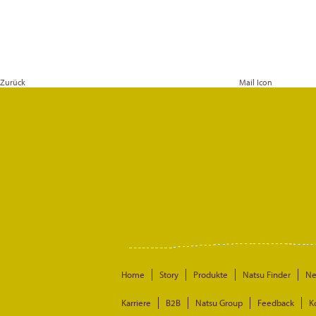
Zurück
Mail Icon
Home
Story
Produkte
Natsu Finder
N
Karriere
B2B
Natsu Group
Feedback
K