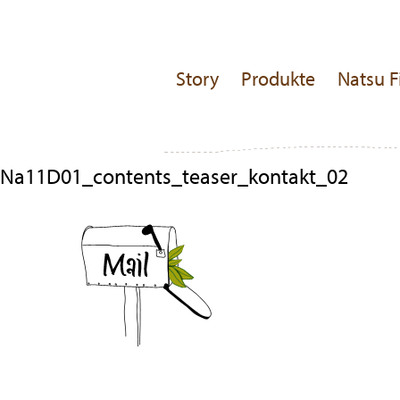
Story
Produkte
Natsu F
Na11D01_contents_teaser_kontakt_02
Beitragsnavigation
Previous
Post