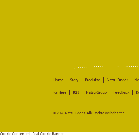
Home
Story
Produkte
Natsu Finder
N
Karriere
B2B
Natsu Group
Feedback
K
© 2026 Natsu Foods. Alle Rechte vorbehalten.
Cookie Consent mit Real Cookie Banner