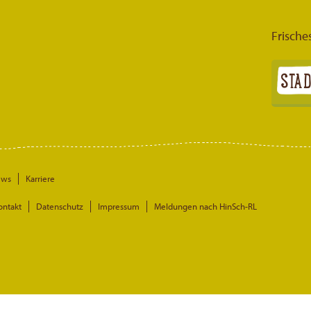
Frische
ews
Karriere
ontakt
Datenschutz
Impressum
Meldungen nach HinSch-RL