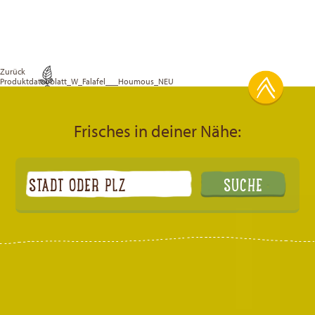
Zurück
Produktdatenblatt_W_Falafel___Houmous_NEU
Frisches in deiner Nähe: