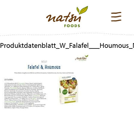
Produktdatenblatt_W_Falafel___Houmous
Beitragsnavigation
Previous
Post