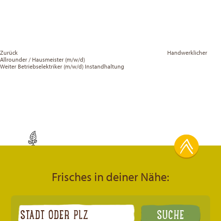
Zurück
Handwerklicher
Allrounder / Hausmeister (m/w/d)
Vor
Weiter
Betriebselektriker (m/w/d) Instandhaltung
Frisches in deiner Nähe: