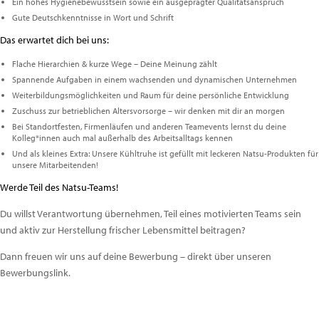
Ein hohes Hygienebewusstsein sowie ein ausgeprägter Qualitätsanspruch
Gute Deutschkenntnisse in Wort und Schrift
Das erwartet dich bei uns:
Flache Hierarchien & kurze Wege – Deine Meinung zählt
Spannende Aufgaben in einem wachsenden und dynamischen Unternehmen
Weiterbildungsmöglichkeiten und Raum für deine persönliche Entwicklung
Zuschuss zur betrieblichen Altersvorsorge – wir denken mit dir an morgen
Bei Standortfesten, Firmenläufen und anderen Teamevents lernst du deine
Kolleg*innen auch mal außerhalb des Arbeitsalltags kennen
Und als kleines Extra: Unsere Kühltruhe ist gefüllt mit leckeren Natsu-Produkten für
unsere Mitarbeitenden!
Werde Teil des Natsu-Teams!
Du willst Verantwortung übernehmen, Teil eines motivierten Teams sein
und aktiv zur Herstellung frischer Lebensmittel beitragen?
Dann freuen wir uns auf deine Bewerbung – direkt über unseren
Bewerbungslink.
Beitragsnavigation
Previous
Post