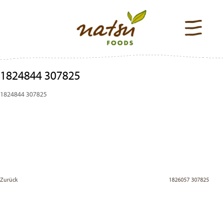
1824844 307825
1824844 307825
Beitragsnavigation
Previous
Post
Zurück
1826057 307825
Vor