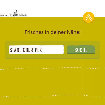
Weiter
1826753 307674
Frisches in deiner Nähe: