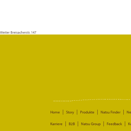
Weiter
Breisacherstr. 147
Home
Story
Produkte
Natsu Finder
N
Karriere
B2B
Natsu Group
Feedback
K