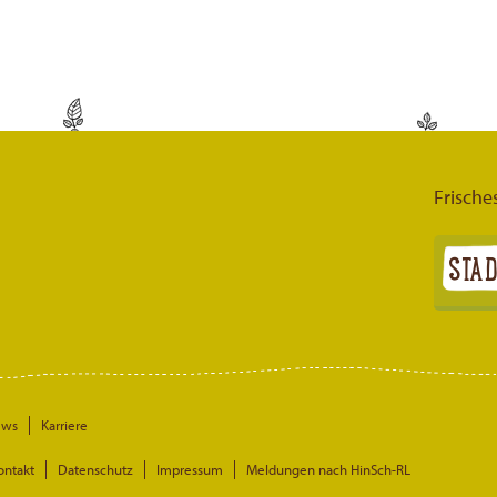
Frische
ews
Karriere
ontakt
Datenschutz
Impressum
Meldungen nach HinSch-RL