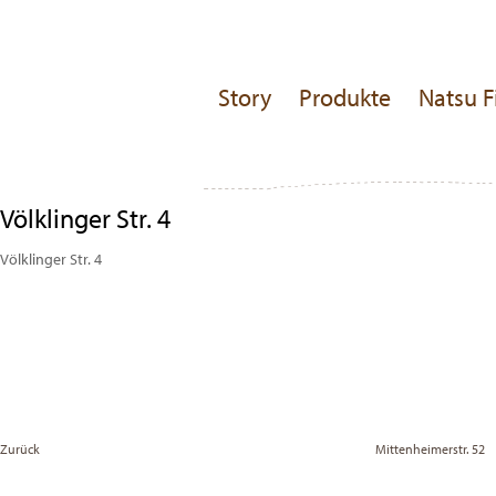
Story
Produkte
Natsu F
Völklinger Str. 4
Völklinger Str. 4
Beitragsnavigation
Previous
Post
Zurück
Mittenheimerstr. 52
Vor