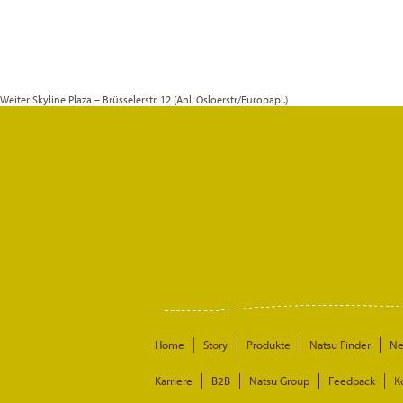
Weiter
Skyline Plaza – Brüsselerstr. 12 (Anl. Osloerstr/Europapl.)
Home
Story
Produkte
Natsu Finder
N
Karriere
B2B
Natsu Group
Feedback
K