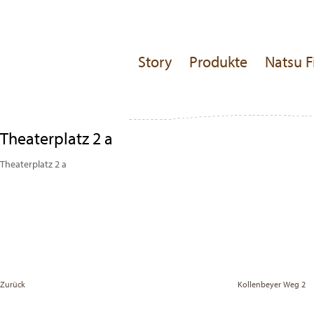
Story
Produkte
Natsu F
Theaterplatz 2 a
Theaterplatz 2 a
Beitragsnavigation
Previous
Post
Zurück
Kollenbeyer Weg 2
Vor