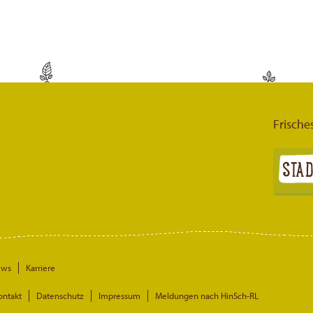
Frische
ews
Karriere
ontakt
Datenschutz
Impressum
Meldungen nach HinSch-RL