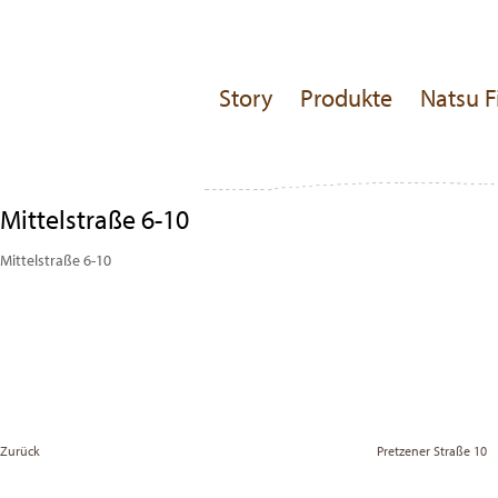
Story
Produkte
Natsu F
Mittelstraße 6-10
Mittelstraße 6-10
Beitragsnavigation
Previous
Post
Zurück
Pretzener Straße 10
Vor