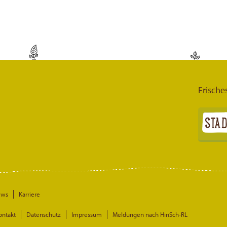
Frische
ews
Karriere
ontakt
Datenschutz
Impressum
Meldungen nach HinSch-RL