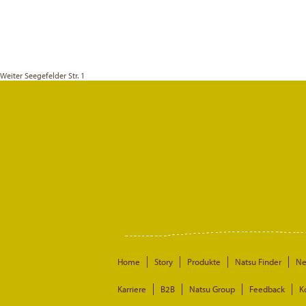
Weiter
Seegefelder Str. 1
Home
Story
Produkte
Natsu Finder
N
Karriere
B2B
Natsu Group
Feedback
K