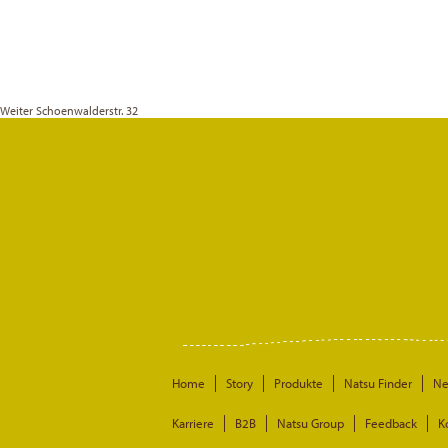
Weiter
Schoenwalderstr. 32
Home
Story
Produkte
Natsu Finder
N
Karriere
B2B
Natsu Group
Feedback
K