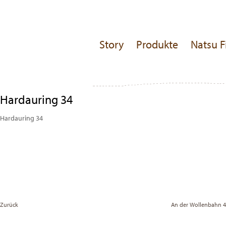
Story
Produkte
Natsu F
Hardauring 34
Hardauring 34
Beitragsnavigation
Previous
Post
Zurück
An der Wollenbahn 4
Vor