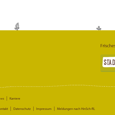
Frische
ews
Karriere
ontakt
Datenschutz
Impressum
Meldungen nach HinSch-RL