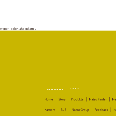
Weiter
Töölönlahdenkatu 2
Home
Story
Produkte
Natsu Finder
N
Karriere
B2B
Natsu Group
Feedback
K