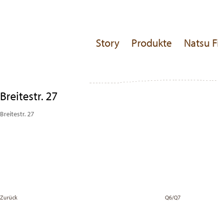
Story
Produkte
Natsu F
Breitestr. 27
Breitestr. 27
Beitragsnavigation
Previous
Post
Zurück
Q6/Q7
Vor