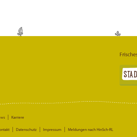
Frische
ews
Karriere
ontakt
Datenschutz
Impressum
Meldungen nach HinSch-RL