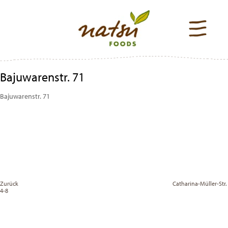
Bajuwarenstr. 71
Bajuwarenstr. 71
Beitragsnavigation
Previous
Post
Zurück
Catharina-Müller-Str.
4-8
Vor