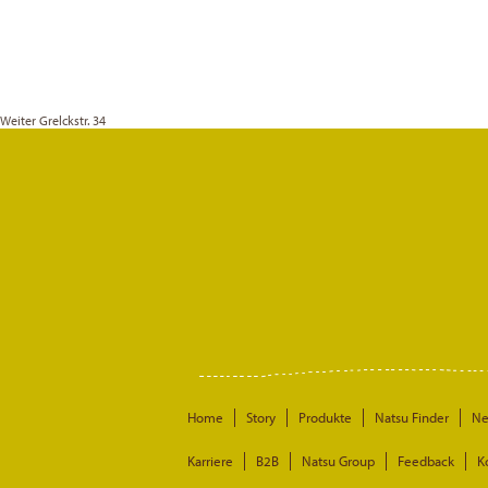
Weiter
Grelckstr. 34
Home
Story
Produkte
Natsu Finder
N
Karriere
B2B
Natsu Group
Feedback
K