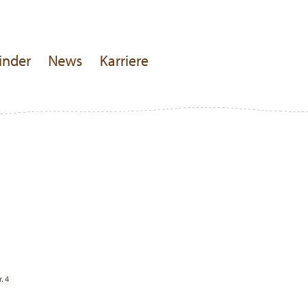
inder
News
Karriere
. 4