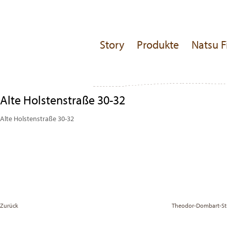
Story
Produkte
Natsu F
Alte Holstenstraße 30-32
Alte Holstenstraße 30-32
Beitragsnavigation
Previous
Post
Zurück
Theodor-Dombart-Str
Vor