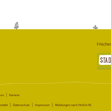
Frische
ews
Karriere
ontakt
Datenschutz
Impressum
Meldungen nach HinSch-RL