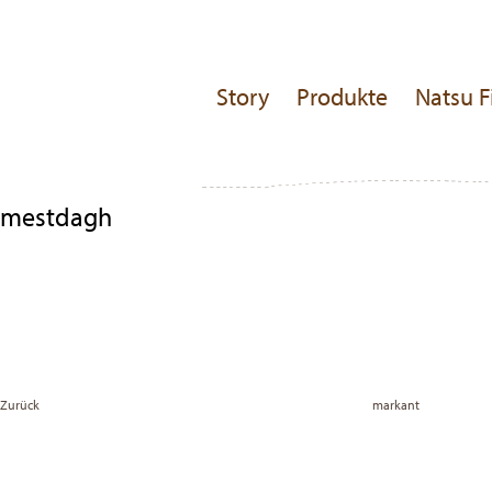
Story
Produkte
Natsu F
mestdagh
Beitragsnavigation
Previous
Post
Zurück
markant
Vor