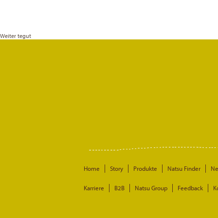
Weiter
tegut
Home
Story
Produkte
Natsu Finder
N
Karriere
B2B
Natsu Group
Feedback
K