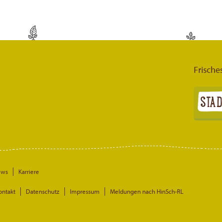
Frische
ews
Karriere
ontakt
Datenschutz
Impressum
Meldungen nach HinSch-RL