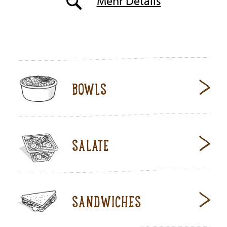
Mehr Details
BOWLS
SALATE
SANDWICHES