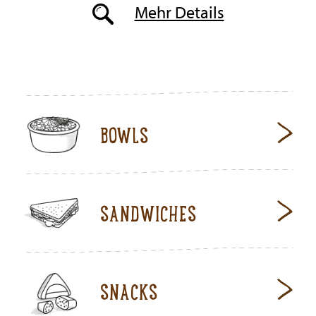
Mehr Details
BOWLS
SANDWICHES
SNACKS