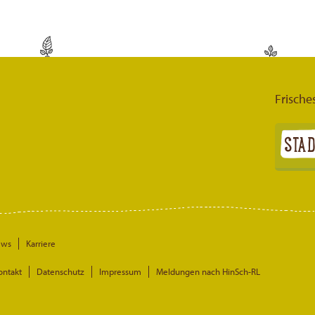
Frische
ews
Karriere
ontakt
Datenschutz
Impressum
Meldungen nach HinSch-RL