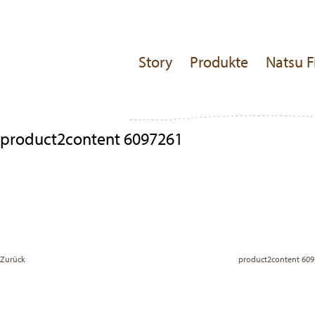
Story
Produkte
Natsu F
product2content 6097261
Beitragsnavigation
Previous
Post
Zurück
product2content 60
Vor