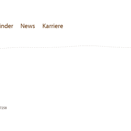
inder
News
Karriere
97258