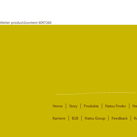
Weiter
product2content 6097260
Home
Story
Produkte
Natsu Finder
N
Karriere
B2B
Natsu Group
Feedback
K