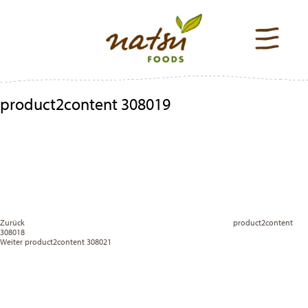
product2content 308019
Beitragsnavigation
Previous
Post
Zurück
product2content
308018
Vor
Weiter
product2content 308021