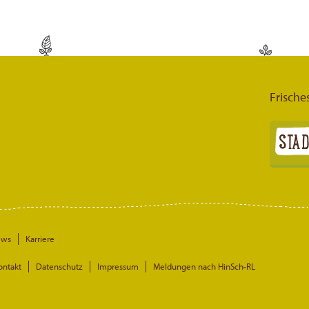
Frische
ews
Karriere
ontakt
Datenschutz
Impressum
Meldungen nach HinSch-RL