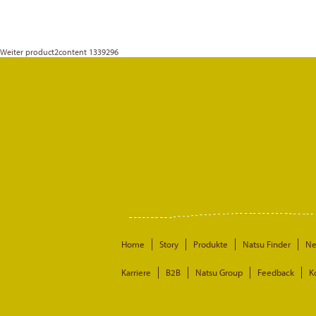
Weiter
product2content 1339296
Home
Story
Produkte
Natsu Finder
N
Karriere
B2B
Natsu Group
Feedback
K