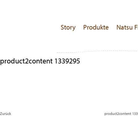
Story
Produkte
Natsu F
product2content 1339295
Beitragsnavigation
Previous
Post
Zurück
product2content 13
Vor