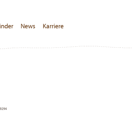
inder
News
Karriere
39294