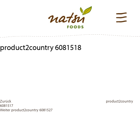
product2country 6081518
Beitragsnavigation
Previous
Post
Zurück
product2country
6081517
Vor
Weiter
product2country 6081527