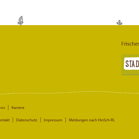
Frische
ews
Karriere
ontakt
Datenschutz
Impressum
Meldungen nach HinSch-RL