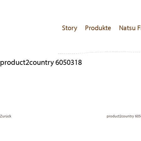
Story
Produkte
Natsu F
product2country 6050318
Beitragsnavigation
Previous
Post
Zurück
product2country 60
Vor