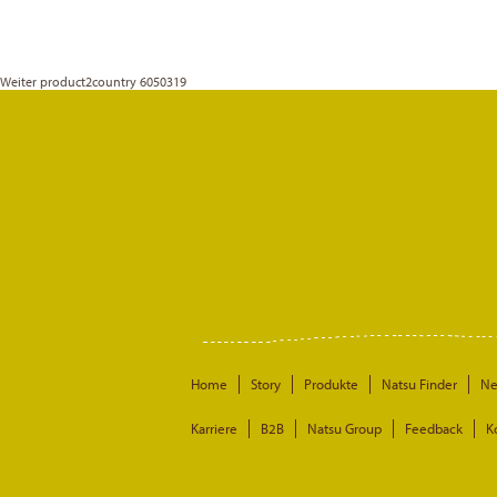
Weiter
product2country 6050319
Home
Story
Produkte
Natsu Finder
N
Karriere
B2B
Natsu Group
Feedback
K