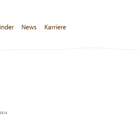
inder
News
Karriere
50314