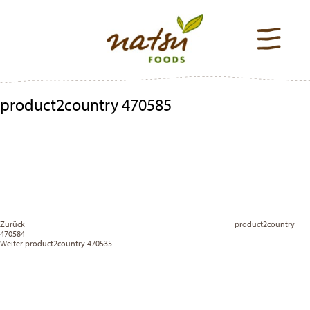
product2country 470585
Beitragsnavigation
Previous
Post
Zurück
product2country
470584
Vor
Weiter
product2country 470535