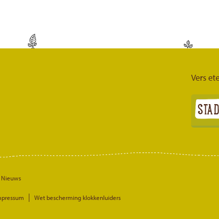
Vers ete
Nieuws
mpressum
Wet bescherming klokkenluiders