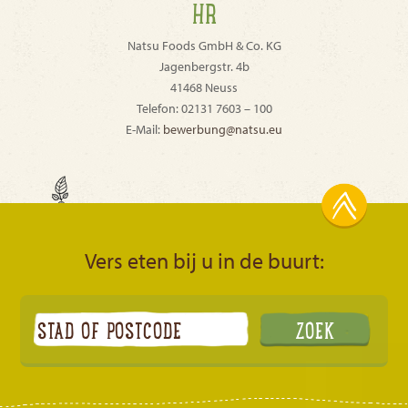
HR
Natsu Foods GmbH & Co. KG
Jagenbergstr. 4b
41468 Neuss
Telefon: 02131 7603 – 100
E-Mail:
bewerbung@natsu.eu
Vers eten bij u in de buurt: