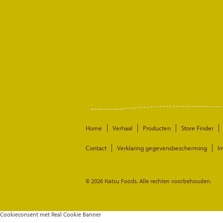
Home
Verhaal
Producten
Store Finder
Contact
Verklaring gegevensbescherming
I
© 2026 Natsu Foods. Alle rechten voorbehouden.
Cookieconsent met Real Cookie Banner