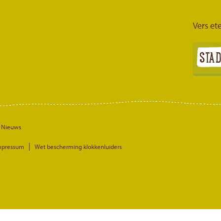
Vers ete
Nieuws
mpressum
Wet bescherming klokkenluiders