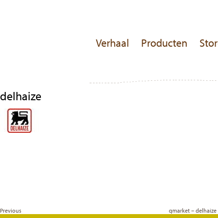
Verhaal
Producten
Stor
delhaize
Bericht
Previous
Post
navigatie
Previous
qmarket – delhaize