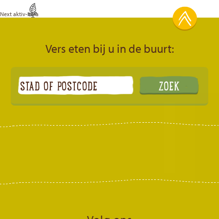
Next
aktiv-irma
Vers eten bij u in de buurt: