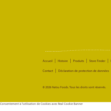
Accueil
Histoire
Produits
Store Finder
Contact
Déclaration de protection de données
© 2026 Natsu Foods. Tous les droits sont réservés.
Consentement à l'utilisation de Cookies avec Real Cookie Banner