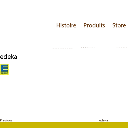
Histoire
Produits
Store 
edeka
Navigation
Previous
Post
de
l’article
Previous
edeka